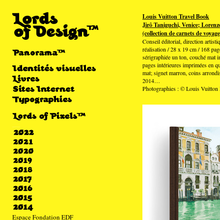
Louis Vuitton Travel Book
Jirô Taniguchi, Venice; Lorenz
(collection de carnets de voyage
Conseil éditorial, direction artist
réalisation / 28 x 19 cm / 168 page
sérigraphiée un ton, couché mat i
pages intérieures imprimées en q
mat; signet marron, coins arrondis,
2014…
Photographies : © Louis Vuitton 
Espace Fondation EDF