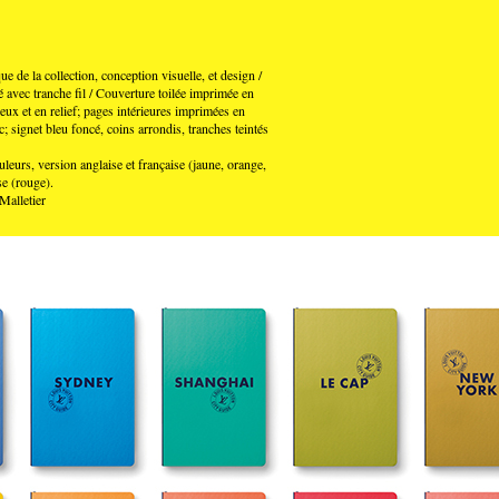
que de la collection, conception visuelle, et design /
é avec tranche fil / Couverture toilée imprimée en
eux et en relief; pages intérieures imprimées en
; signet bleu foncé, coins arrondis, tranches teintés
uleurs, version anglaise et française (jaune, orange,
se (rouge).
Malletier