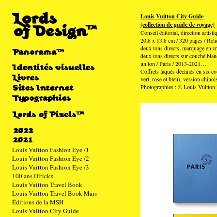
Louis Vuitton City Guide
(collection de guide de voyage)
Conseil éditorial, direction artisti
20,8 x 13,8 cm / 320 pages / Reli
deux tons directs, marquage en cr
deux tons directs sur couché blanc
un ton / Paris / 2013-2021…
Coffrets laqués déclinés en six co
vert, rose et bleu), version chinoi
Photographies : © Louis Vuitton 
Louis Vuitton Fashion Eye /1
Louis Vuitton Fashion Eye /2
Louis Vuitton Fashion Eye /3
100 ans Dirickx
Louis Vuitton Travel Book
Louis Vuitton Travel Book Mars
Éditions de la MSH
Louis Vuitton City Guide