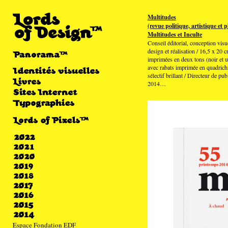
Multitudes
(revue politique, artistique et 
Multitudes et Inculte
Conseil éditorial, conception visue
design et réalisation / 16,5 x 20 
imprimées en deux tons (noir et un
avec rabats imprimée en quadrichr
sélectif brillant / Directeur de p
2014…
Espace Fondation EDF