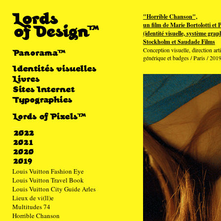
"Horrible Chanson",
un film de Marie Bortolotti et 
(identité visuelle, système gra
Stockholm et Saudade Films
Conception visuelle, direction arti
générique et badges / Paris / 201
Louis Vuitton Fashion Eye
Louis Vuitton Travel Book
Louis Vuitton City Guide Arles
Lieux de vi(ll)e
Multitudes 74
Horrible Chanson